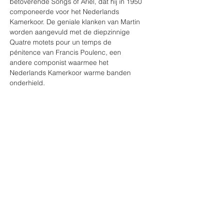
betoverende Songs of Ariel, dat hij in 1950 
componeerde voor het Nederlands 
Kamerkoor. De geniale klanken van Martin 
worden aangevuld met de diepzinnige 
Quatre motets pour un temps de 
pénitence van Francis Poulenc, een 
andere componist waarmee het 
Nederlands Kamerkoor warme banden 
onderhield.

Werken

Frank Martin (1890-1974) - Songs of Ariel 

Francis Poulenc (1899-1963) - 
Quatre motets pour un temps 
de pénitence 

Frank Martin - Messe pour double choeur
Tickets