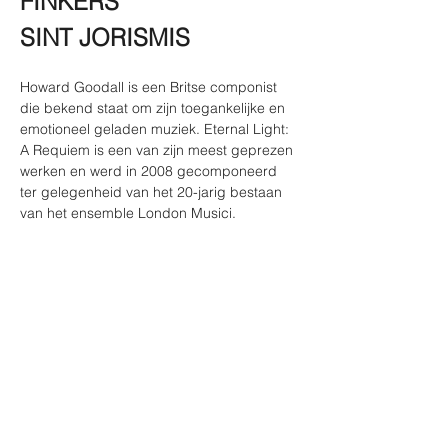
FINKERS
SINT JORISMIS
Howard Goodall is een Britse componist 
die bekend staat om zijn toegankelijke en 
emotioneel geladen muziek. Eternal Light: 
A Requiem is een van zijn meest geprezen 
werken en werd in 2008 gecomponeerd 
ter gelegenheid van het 20-jarig bestaan 
van het ensemble London Musici.
Herman Finkers is een Nederlandse 
cabaretier en componist die bekend staat 
om zijn humor en muzikale talent. De Sint 
Jorismis (Missa Sancti Georgii) is een 
klassiek werk dat hij oorspronkelijk 
componeerde ter gelegenheid van zijn 
huwelijk op 15 juni 1990.
Show More