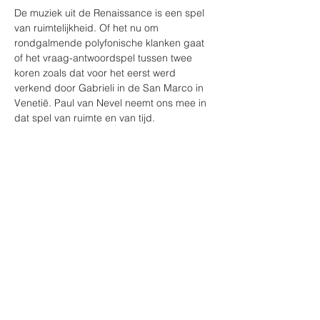
De muziek uit de Renaissance is een spel 
van ruimtelijkheid. Of het nu om 
rondgalmende polyfonische klanken gaat 
of het vraag-antwoordspel tussen twee 
koren zoals dat voor het eerst werd 
verkend door Gabrieli in de San Marco in 
Venetië. Paul van Nevel neemt ons mee in 
dat spel van ruimte en van tijd.
Programma
Jean l'Héritier
 Locutus est Dominus  
Jacobus De Kerle
 Agnus Dei uit Missa Da 
Pacem Domine   
Anonymus
 Laudes Regiae    
Meer weergeven