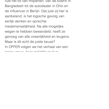
rust het lot van miljoenen, van de boerin in 
Bangladesh tot de autodealer in Ohio en 
de influencer in Berlijn. Dat juist zij hier is 
aanbeland, is het logische gevolg van 
eerlijk denken en oprechte 
medemenselijkheid. Na alle mogelijke 
wegen te hebben bewandeld, heeft ze 
genoeg van alle oneerlijkheid en leugens. 
Maar is dit echt de juiste keuze?
In OFFER volgen we het verhaal van een 
jonge vrouw, haar geliefde en hun 
medestanders. We maken kennis met een 
kleine gemeenschap met grote idealen en 
een scherp oordeel over de maatschappij, 
gedreven door een authentiek verlangen 
naar een betere wereld. Langzaam 
verandert hun warme toewijding in 
rechtlijnig radicalisme en lijkt de…
Meer weergeven