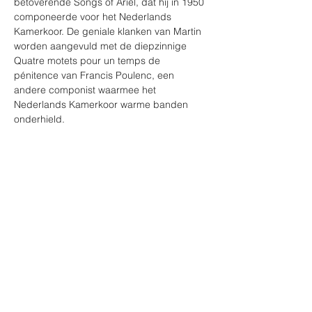
betoverende Songs of Ariel, dat hij in 1950 
componeerde voor het Nederlands 
Kamerkoor. De geniale klanken van Martin 
worden aangevuld met de diepzinnige 
Quatre motets pour un temps de 
pénitence van Francis Poulenc, een 
andere componist waarmee het 
Nederlands Kamerkoor warme banden 
onderhield.

Werken:

Frank Martin (1890-1974) - Songs of Ariel 

Francis Poulenc (1899-1963) - 
Quatre motets pour un temps 
de pénitence 

Frank Martin - Messe pour double choeur
Tickets