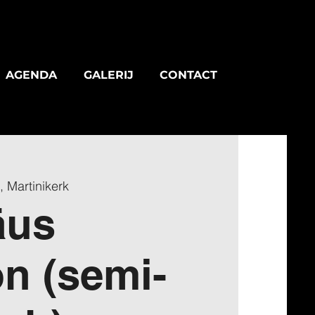
AGENDA
GALERIJ
CONTACT
 Martinikerk
äus
n (semi-