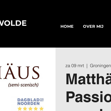
WOLDE
HOME
OVER MIJ
za 09 mrt
  |  
Groningen,
Matth
Passio