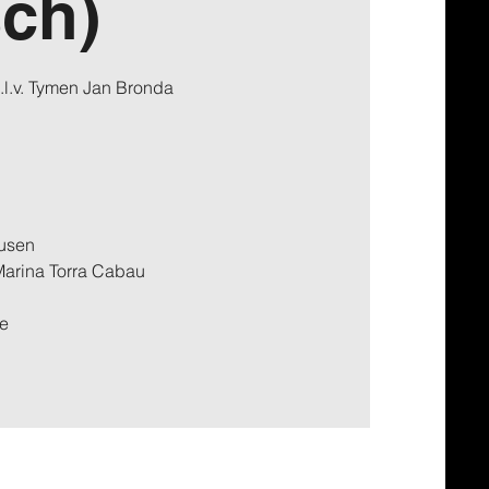
ch)
l.v. Tymen Jan Bronda
ausen
Marina Torra Cabau
de