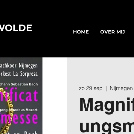
WOLDE
HOME
OVER MIJ
zo 29 sep
  |  
Nijmegen
Magnif
ungsm