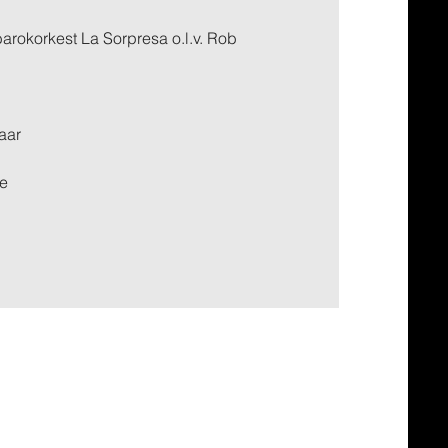
rokorkest La Sorpresa o.l.v. Rob
aar
de