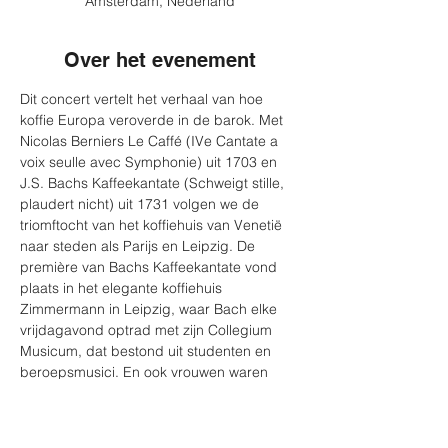
Amsterdam, Nederland
Over het evenement
Dit concert vertelt het verhaal van hoe 
koffie Europa veroverde in de barok. Met 
Nicolas Berniers Le Caffé (IVe Cantate a 
voix seulle avec Symphonie) uit 1703 en 
J.S. Bachs Kaffeekantate (Schweigt stille, 
plaudert nicht) uit 1731 volgen we de 
triomftocht van het koffiehuis van Venetië 
naar steden als Parijs en Leipzig. De 
première van Bachs Kaffeekantate vond 
plaats in het elegante koffiehuis 
Zimmermann in Leipzig, waar Bach elke 
vrijdagavond optrad met zijn Collegium 
Musicum, dat bestond uit studenten en 
beroepsmusici. En ook vrouwen waren 
welkom tijdens de concerten!
Om het programma compleet te maken 
voert Pearls in Baroque ook Bachs 