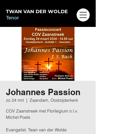
TWAN VAN DER WOLDE
Tenor
Johannes Passion
zo 24 mrt
  |  
Zaandam, Oostzijderkerk
COV Zaanstreek met Florilegium o.l.v.
Michel Poels
Evangelist: Twan van der Wolde